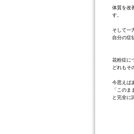
体質を改
す。
そして一
自分の症
花粉症に
どれもそ
今思えば
「このま
と完全に