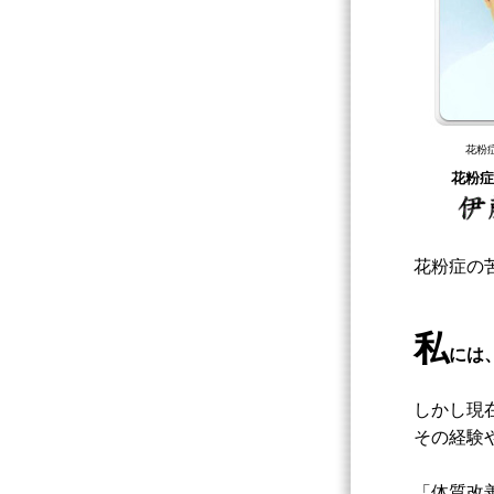
花粉
花粉症
花粉症の
私
には
しかし現
その経験
「体質改